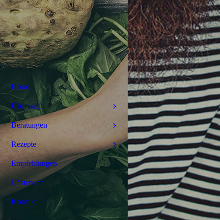
Home
Über mich
Beratungen
Rezepte
Empfehlungen
Gästebuch
Kontakt