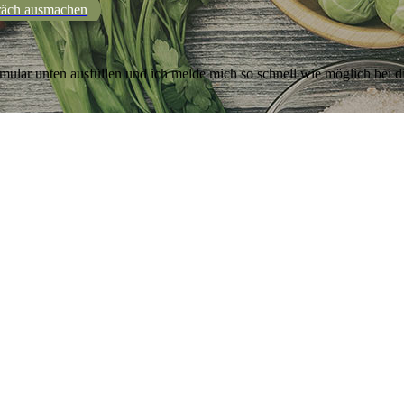
räch ausmachen
mular unten ausfüllen und ich melde mich so schnell wie möglich bei d