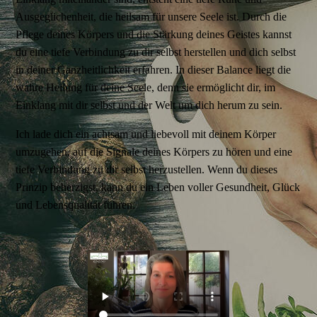
Ausgeglichenheit, die heilsam für unsere Seele ist. Durch die
Pflege deines Körpers und die Stärkung deines Geistes kannst
du eine tiefe Verbindung zu dir selbst herstellen und dich selbst
in deiner Ganzheitlichkeit erfahren. In dieser Balance liegt die
wahre Heilung für deine Seele, denn sie ermöglicht dir, im
Einklang mit dir selbst und der Welt um dich herum zu sein.
Ich lade dich ein achtsam und liebevoll mit deinem Körper
umzugehen, auf die Signale deines Körpers zu hören und eine
tiefe Verbindung zu dir selbst herzustellen. Wenn du dieses
Prinzip beherzigst, kann du ein Leben voller Gesundheit, Glück
und Lebensqualität führen.