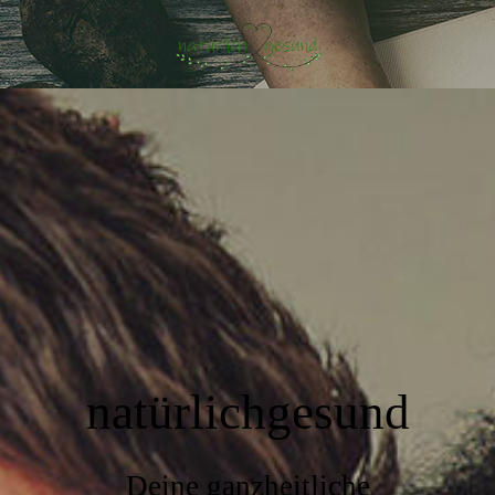
natürlichgesund
Deine ganzheitliche