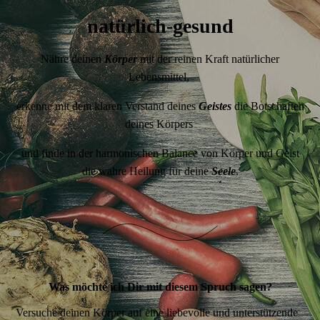
natürlich-gesund
Nähre deinen
Körper
mit der reinen Kraft natürlicher
Lebensmittel,
erkenne mit dem klaren Verstand deines
Geistes
die Botschaften
deines Körpers
und finde in der harmonischen Balance von Körper und Geist
die wahre Heilung für deine
Seele
.
Was möchte ich Dir mit diesem Spruch sagen?
Versuche deinen Körper auf eine liebevolle und unterstützende