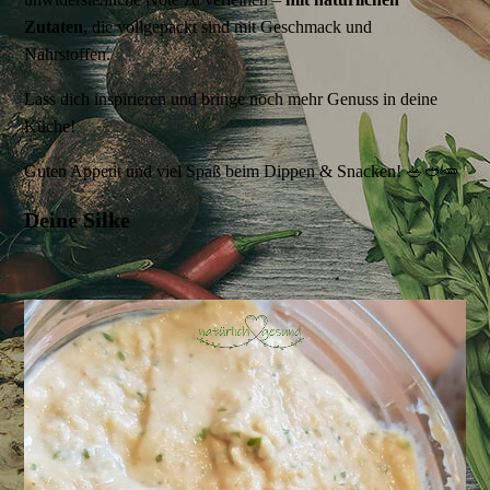
Zutaten
, die vollgepackt sind mit Geschmack und
Nährstoffen.
Lass dich inspirieren und bringe noch mehr Genuss in deine
Küche!
Guten Appetit und viel Spaß beim Dippen & Snacken! 🥗🥙🥕
Deine Silke