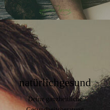
natürlichgesund
Deine ganzheitliche
Gesundheitsberatung