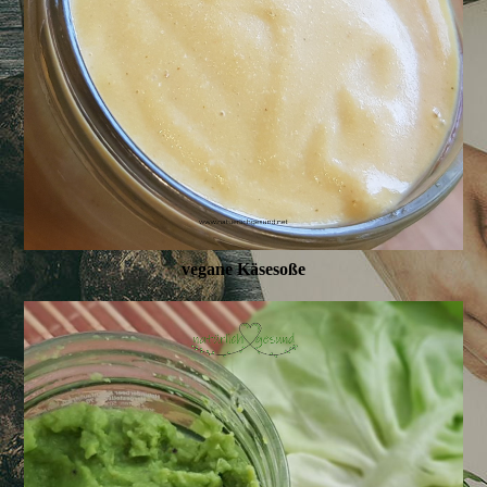
vegane Käsesoße