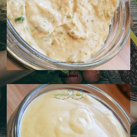
Hummus